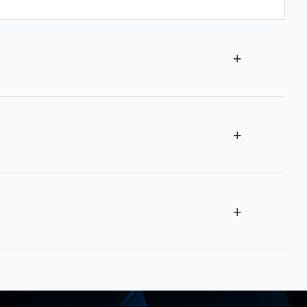
+
够提取文章中的关键信息，确保生成的摘要准确地反映文
+
质量的摘要服务，帮助用户管理和传播不同语言的内容。
+
详细的摘要，用户可以根据具体需求调整生成的摘要长