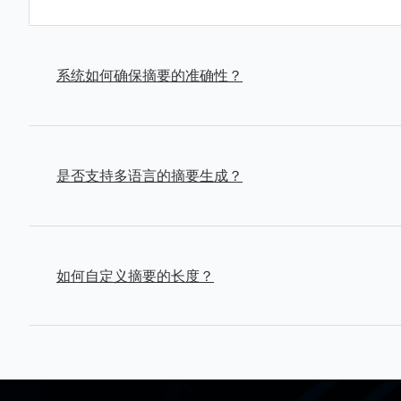
系统如何确保摘要的准确性？
CMSWIN的AI文章摘要生成器利用先进的自然语
章的核心内容和主要观点。
是否支持多语言的摘要生成？
是的，CMSWIN的AI文章摘要生成器支持多种语
如何自定义摘要的长度？
用户在使用AI文章摘要生成器时，可以通过设置选项
度。